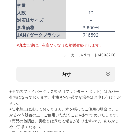
容量
－
入数
10
対応鉢サイズ
–
参考価格
3,600円
JAN /
ダークブラウン
716592
※丸太五連は、在庫なくなり次第販売終了します。
メーカーJANコード:4903266
内寸
規格
内寸上部サイズ(mm)
外寸下部サイズ(mm)
内寸下部サ
※全てのファイバーグラス製品（プランター・ポット）はカバー
43型
－
420×110
仕様になっております。水抜き穴が必要な場合はお申し付けくだ
さい。
※防水加工は施しておりません。水を張ってご使用の場合は、し
かるべき処置の上、ご使用いただくことをおすすめいたします。
※商品の色調は、実物とは異なる場合がありますので、あらかじ
めご了承ください。