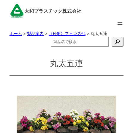
内
大和プラスチック株式会社
容
を
ス
ホーム
>
製品案内
>
《FRP》フェンス他
>
丸太五連
キ
検
ッ
索
プ
丸太五連