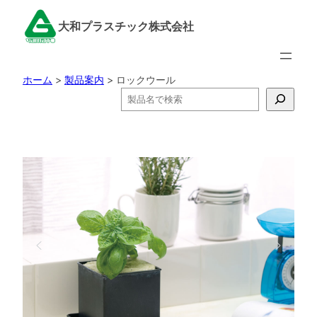
内
大和プラスチック株式会社
容
を
ス
ホーム
>
製品案内
>
ロックウール
キ
検
ッ
索
プ