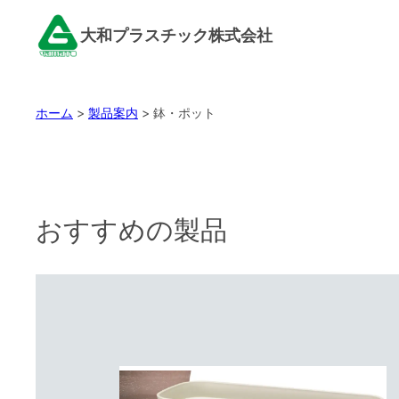
内
大和プラスチック株式会社
容
を
ス
ホーム
>
製品案内
>
鉢・ポット
キ
ッ
プ
おすすめの製品