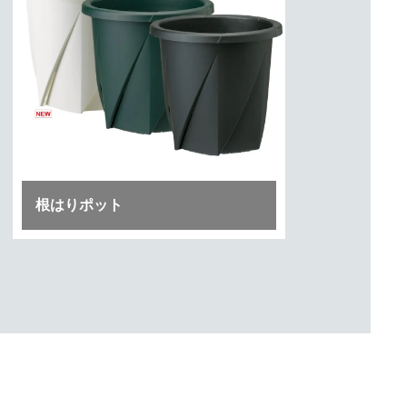
根はりポット
プ