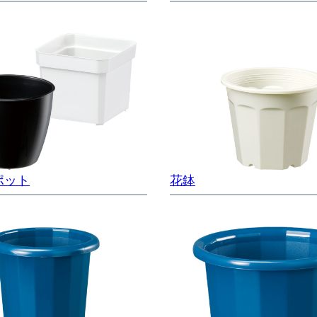
ポット
花鉢