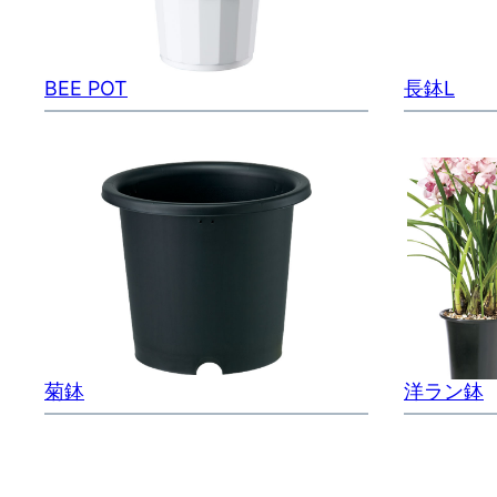
BEE POT
長鉢L
菊鉢
洋ラン鉢