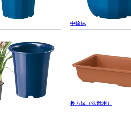
中輪鉢
長方鉢（盆栽用）