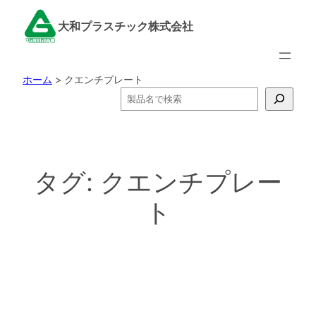
内
大和プラスチック株式会社
容
を
ス
ホーム
>
クエンチプレート
キ
検
ッ
索
プ
タグ:
クエンチプレー
ト