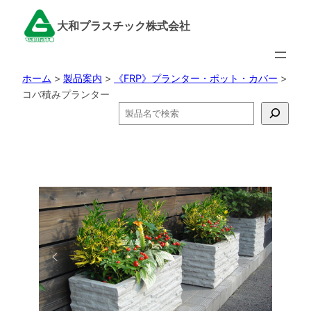
内
大和プラスチック株式会社
容
を
ス
ホーム
>
製品案内
>
《FRP》プランター・ポット・カバー
>
キ
コバ積みプランター
ッ
検
プ
索