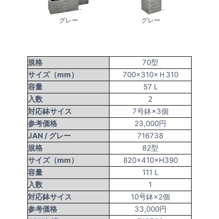
グレー
グレー
規格
70型
サイズ（mm）
700×310×Ｈ310
容量
57 L
入数
2
対応鉢サイス
7号鉢×3個
参考価格
23,000円
JAN /
グレー
716738
規格
82型
サイズ（mm）
820×410×H390
容量
111 L
入数
1
対応鉢サイス
10号鉢×2個
参考価格
33,000円