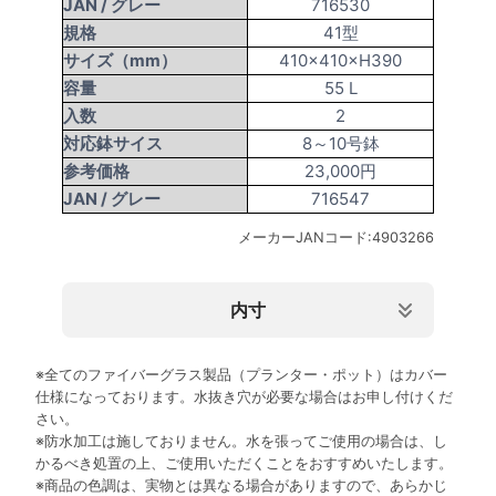
JAN /
グレー
716530
規格
41型
サイズ（mm）
410×410×H390
容量
55 L
入数
2
対応鉢サイス
8～10号鉢
参考価格
23,000円
JAN /
グレー
716547
メーカーJANコード:4903266
内寸
規格
内寸上部サイズ(mm)
外寸下部サイズ(mm)
内寸下部サ
※全てのファイバーグラス製品（プランター・ポット）はカバー
70型
620×230×Ｈ300
700×300
660
仕様になっております。水抜き穴が必要な場合はお申し付けくだ
さい。
82型
725×330×Ｈ370
820×410
780
※防水加工は施しておりません。水を張ってご使用の場合は、し
41型
330×330×Ｈ375
410×410
380
かるべき処置の上、ご使用いただくことをおすすめいたします。
※商品の色調は、実物とは異なる場合がありますので、あらかじ