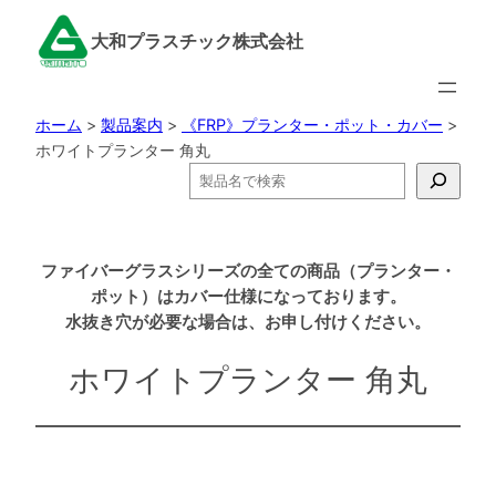
内
大和プラスチック株式会社
容
を
ス
ホーム
>
製品案内
>
《FRP》プランター・ポット・カバー
>
キ
ホワイトプランター 角丸
ッ
検
プ
索
ファイバーグラスシリーズの全ての商品（プランター・
ポット）はカバー仕様になっております。
水抜き穴が必要な場合は、お申し付けください。
ホワイトプランター 角丸