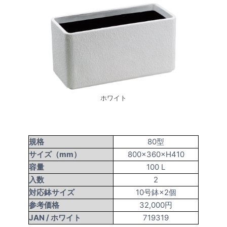
ホワイト
規格
80型
サイズ（mm）
800×360×H410
容量
100 L
入数
2
対応鉢サイズ
10号鉢×2個
参考価格
32,000円
JAN /
ホワイト
719319