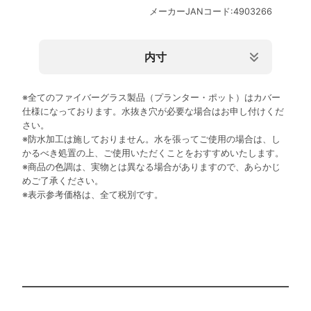
メーカーJANコード:4903266
内寸
規格
内寸上部サイズ(mm)
外寸下部サイズ(mm)
内寸下部サ
※全てのファイバーグラス製品（プランター・ポット）はカバー
80型
755×325×Ｈ400
755×315
780
仕様になっております。水抜き穴が必要な場合はお申し付けくだ
さい。
※防水加工は施しておりません。水を張ってご使用の場合は、し
かるべき処置の上、ご使用いただくことをおすすめいたします。
※商品の色調は、実物とは異なる場合がありますので、あらかじ
めご了承ください。
※表示参考価格は、全て税別です。