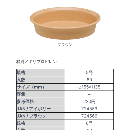
ブラウン
材質／ポリプロピレン
規格
5号
入数
80
サイズ（mm）
φ155×H35
容量
–
参考価格
220円
JAN /
アイボリー
724559
JAN /
ブラウン
724566
規格
6号