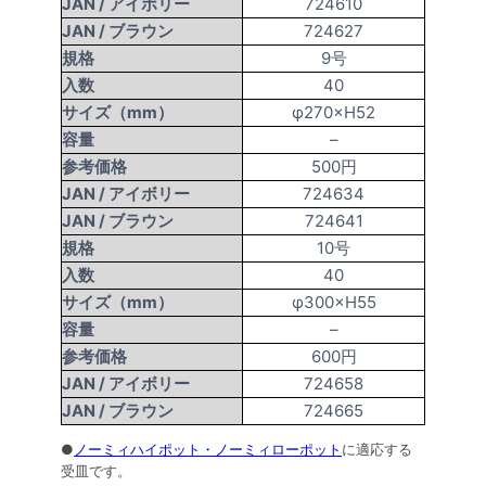
JAN /
アイボリー
724610
JAN /
ブラウン
724627
規格
9号
入数
40
サイズ（mm）
φ270×H52
容量
–
参考価格
500円
JAN /
アイボリー
724634
JAN /
ブラウン
724641
規格
10号
入数
40
サイズ（mm）
φ300×H55
容量
–
参考価格
600円
JAN /
アイボリー
724658
JAN /
ブラウン
724665
●
ノーミィハイポット・ノーミィローポット
に適応する
受皿です。