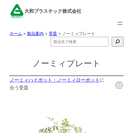
内
大和プラスチック株式会社
容
を
ス
ホーム
>
製品案内
>
受皿
>
ノーミィプレート
キ
検
ッ
索
プ
ノーミィプレート
ノーミィハイポット・ノーミィローポット
に
合う受皿