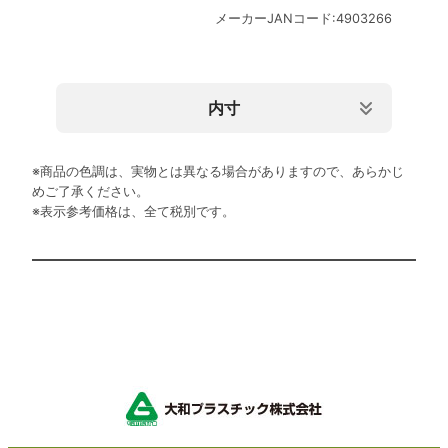
メーカーJANコード:4903266
内寸
規格
内寸上部サイズ（mm）
内寸下部サイズ（mm）
※商品の色調は、実物とは異なる場合がありますので、あらかじ
5号
132 × 132 × H30
118 × 118
めご了承ください。
6号
167 × 167 × H36
148 × 148
※表示参考価格は、全て税別です。
7号
198 × 198 × H41
172 × 172
8号
225 × 225 × H44
200 × 200
9号
255 × 255 × H47
230 × 230
10号
280 × 280 × H49
255 × 255