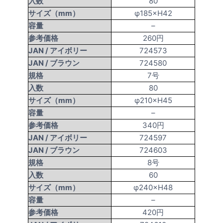
入数
80
サイズ（mm）
φ185×H42
容量
–
参考価格
260円
JAN /
アイボリー
724573
JAN /
ブラウン
724580
規格
7号
入数
80
サイズ（mm）
φ210×H45
容量
–
参考価格
340円
JAN /
アイボリー
724597
JAN /
ブラウン
724603
規格
8号
入数
60
サイズ（mm）
φ240×H48
容量
–
参考価格
420円